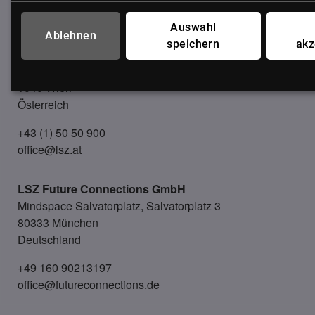
UNSER BÜRO
Auswahl
Ablehnen
speichern
akz
LSZ GmbH
Gußhausstraße 14/9a
1040 Wien
Österreich
+43 (1) 50 50 900
office@lsz.at
LSZ Future Connections
GmbH
Mindspace Salvatorplatz, Salvatorplatz 3
80333 München
Deutschland
+49 160 90213197
office@futureconnections.de