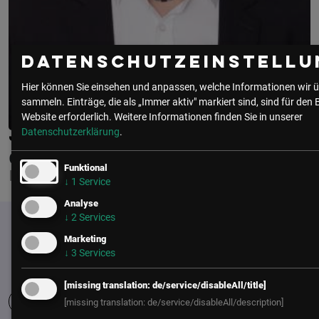
Datenschutzeinstellu
Hier können Sie einsehen und anpassen, welche Informationen wir ü
sammeln. Einträge, die als „Immer aktiv" markiert sind, sind für den 
Website erforderlich.
Weitere Informationen finden Sie in unserer
Datenschutzerklärung
.
JANUSZ BUTTGEREIT
CASH PAYMENT SOLUTIONS GMBH
Funktional
LEITUNG VERSICHERUNGSVERTRIEB
↓
1
Service
Analyse
↓
2
Services
Marketing
↓
3
Services
[missing translation: de/service/disableAll/title]
[missing translation: de/service/disableAll/description]