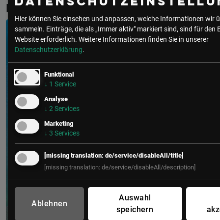
Datenschutzeinstellu
Bock
Hier können Sie einsehen und anpassen, welche Informationen wir ü
sammeln. Einträge, die als „Immer aktiv" markiert sind, sind für den 
Website erforderlich.
Weitere Informationen finden Sie in unserer
Datenschutzerklärung
.
Funktional
↓
1
Service
Analyse
↓
2
Services
Marketing
↓
3
Services
[missing translation: de/service/disableAll/title]
[missing translation: de/service/disableAll/description]
Auswahl
Ablehnen
speichern
akz