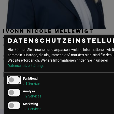
IVONN NICOLE MELLEWIGT
TAYLOR WESSING GERMANY
Datenschutzeinstellu
CHIEF HUMAN RESOURCES OFFICER
Hier können Sie einsehen und anpassen, welche Informationen wir ü
sammeln. Einträge, die als „Immer aktiv" markiert sind, sind für den 
Website erforderlich.
Weitere Informationen finden Sie in unserer
Datenschutzerklärung
.
Ivonn Nicole Mellewigt ist Mitglied in
Funktional
folgenden Communities
↓
1
Service
Analyse
↓
2
Services
HR
Marketing
↓
3
Services