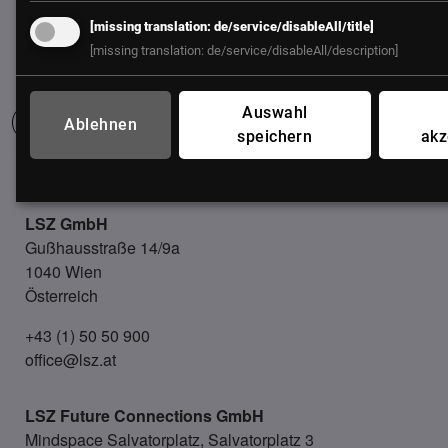
[missing translation: de/service/disableAll/title]
[missing translation: de/service/disableAll/description]
Auswahl
Ablehnen
speichern
akz
UNSER BÜRO
LSZ GmbH
Gußhausstraße 14/9a
1040 Wien
Österreich
+43 (1) 50 50 900
office@lsz.at
LSZ Future Connections
GmbH
Mindspace Salvatorplatz, Salvatorplatz 3