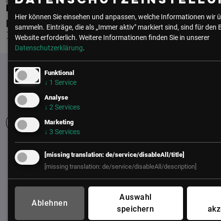
Datenschutzeinstellu
ISABEL PICHELHOFER
Hier können Sie einsehen und anpassen, welche Informationen wir ü
HTL SPENGERGASSE
sammeln. Einträge, die als „Immer aktiv" markiert sind, sind für den 
IT-SCHÜLERIN
Website erforderlich.
Weitere Informationen finden Sie in unserer
Datenschutzerklärung
.
Funktional
↓
1
Service
Analyse
↓
2
Services
Marketing
↓
3
Services
UNSER BÜRO
[missing translation: de/service/disableAll/title]
[missing translation: de/service/disableAll/description]
LSZ GmbH
Gußhausstraße 14/9a
1040 Wien
Auswahl
Ablehnen
Österreich
speichern
akz