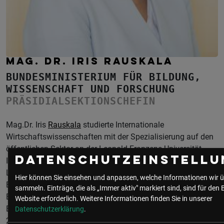
MAG. DR. IRIS RAUSKALA
BUNDESMINISTERIUM FÜR BILDUNG,
WISSENSCHAFT UND FORSCHUNG
PRÄSIDIALSEKTIONSCHEFIN
Mag.Dr. Iris
Rauskala
studierte Internationale
Wirtschaftswissenschaften mit der Spezialisierung auf den
öffentlichen Sektor an der Leopold-Franzens-Universität
Datenschutzeinstellu
Innsbruck, Promotion 2006. Daneben wissenschaftliche und
Lehrtätigkeit an der Universität Innsbruck und der
Hier können Sie einsehen und anpassen, welche Informationen wir ü
Europäischen Akademie in Bozen. 2007 Eintritt in den
sammeln. Einträge, die als „Immer aktiv" markiert sind, sind für den 
Bundesdienst, 2009 bis 2011 Referentin im Büro der
Website erforderlich.
Weitere Informationen finden Sie in unserer
Bundesminister für Wissenschaft und Forschung, 2010 bis
Datenschutzerklärung
.
2011 stellvertretende Kabinettschefin. 2011 bis 2015 an der