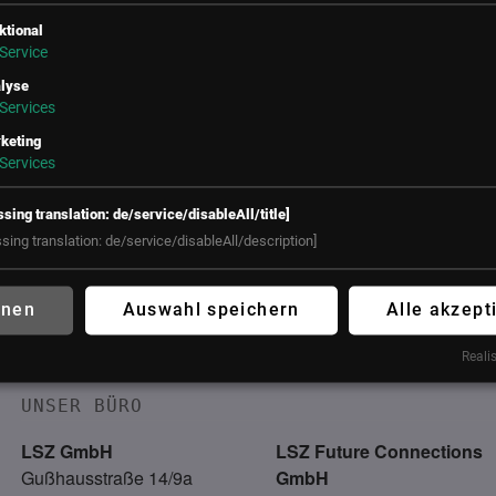
ktional
Service
lyse
Services
keting
Services
ssing translation: de/service/disableAll/title]
ssing translation: de/service/disableAll/description]
er HR-Kongress
hnen
Auswahl speichern
Alle akzept
on!
Realis
UNSER BÜRO
LSZ GmbH
LSZ Future Connections
Gußhausstraße 14/9a
GmbH