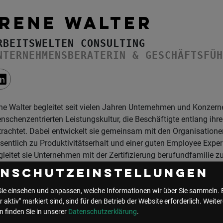
IRENE WALTER
RBEITSWELTEN CONSULTING
NTERNEHMENSBERATERIN & GESCHÄFTSFÜ
ene Walter begleitet seit vielen Jahren Unternehmen und Konzerne
nschenzentrierten Leistungskultur, die Beschäftigte entlang ih
trachtet. Dabei entwickelt sie gemeinsam mit den Organisatio
sentlich zu Produktivitätserhalt und einer guten Employee Exper
gleitet sie Unternehmen mit der Zertifizierung berufundfamilie 
milienfreundliche:r Arbeitgeber:in sowie bei der Entwicklung von 
enschutzeinstellungen
Sie einsehen und anpassen, welche Informationen wir über Sie sammeln. 
 Events mit Irene Walter
r aktiv" markiert sind, sind für den Betrieb der Website erforderlich.
Weiter
 finden Sie in unserer
Datenschutzerklärung
.