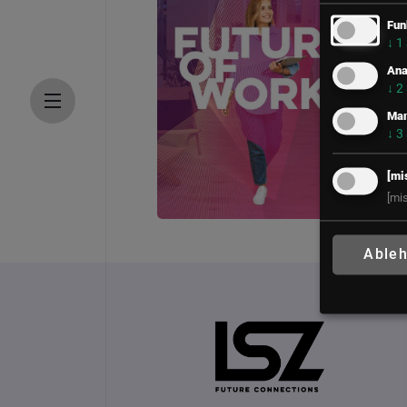
Fun
↓
1
Ana
↓
2
Mar
↓
3
[mi
[mi
FUTURE OF WORK – d
Able
12. – 13. Mai 2027
Location: Coming so