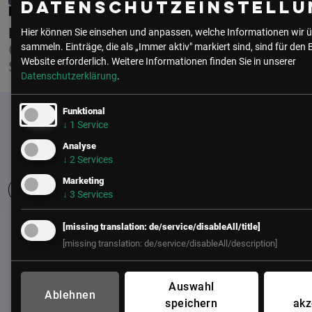
Datenschutzeinstellu
IRENE MARX
PROOFPOINT GMBH
Hier können Sie einsehen und anpassen, welche Informationen wir ü
sammeln. Einträge, die als „Immer aktiv" markiert sind, sind für den 
COUNTRY MANAGER AUSTRIA &
Website erforderlich.
Weitere Informationen finden Sie in unserer
SWITZERLAND
Datenschutzerklärung
.
Funktional
↓
1
Service
Analyse
↓
2
Services
Marketing
↓
3
Services
[missing translation: de/service/disableAll/title]
UNSER BÜRO
[missing translation: de/service/disableAll/description]
LSZ GmbH
Gußhausstraße 14/9a
Auswahl
1040 Wien
Ablehnen
speichern
akz
Österreich