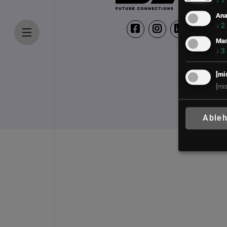
↓
1
Ana
↓
2
Mar
↓
3
[mi
[mi
Able