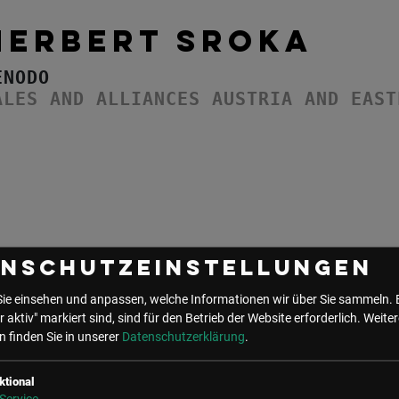
HERBERT SROKA
ENODO
ALES AND ALLIANCES AUSTRIA AND EAST
enschutzeinstellungen
Sie einsehen und anpassen, welche Informationen wir über Sie sammeln. 
r aktiv" markiert sind, sind für den Betrieb der Website erforderlich.
Weiter
 finden Sie in unserer
Datenschutzerklärung
.
UNSER BÜRO
ktional
LSZ GmbH
LSZ Future Connections