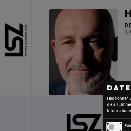
Direkt zum Inhalt
D
S
Dat
Hier können 
die als „Imme
Informationen
Fun