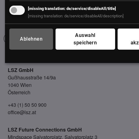
[missing translation: de/service/disableAll/title]
[missing translation: de/service/disableAll/description]
Auswahl
Ablehnen
speichern
akz
UNSER BÜRO
LSZ GmbH
Gußhausstraße 14/9a
1040 Wien
Österreich
+43 (1) 50 50 900
office@lsz.at
LSZ Future Connections
GmbH
Mindspace Salvatorplatz, Salvatorplatz 3