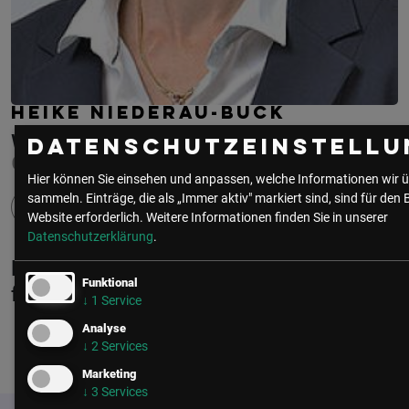
HEIKE NIEDERAU-BUCK
VOITH
Datenschutzeinstellu
CIO
Hier können Sie einsehen und anpassen, welche Informationen wir ü
sammeln. Einträge, die als „Immer aktiv" markiert sind, sind für den 
Website erforderlich.
Weitere Informationen finden Sie in unserer
Datenschutzerklärung
.
Heike Niederau-Buck ist Mitglied in
Funktional
folgenden Communities
↓
1
Service
Analyse
↓
2
Services
CIO | IT
Marketing
↓
3
Services