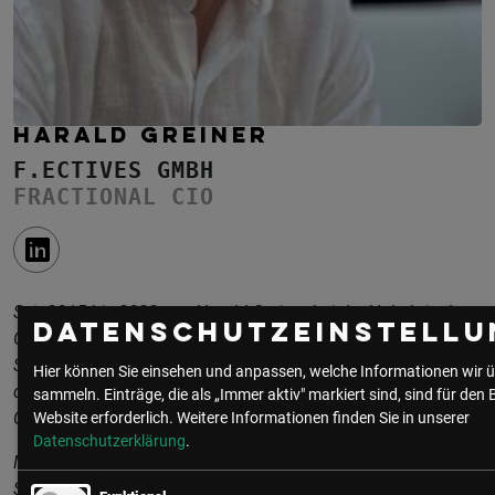
HARALD GREINER
F.ECTIVES GMBH
FRACTIONAL CIO
Seit 2015 bis 2023 war Harald Greiner bei der Holtzbrinck
Datenschutzeinstellu
Group tätig, zuletzt als Vice President IT, Technology &
Sourcing (CIO). Davor verantwortete er die Neugestaltung
Hier können Sie einsehen und anpassen, welche Informationen wir ü
der globalen Shared Service Organisation GTS als Deputy
sammeln. Einträge, die als „Immer aktiv" markiert sind, sind für den 
CIO Group Technology Services.
Website erforderlich.
Weitere Informationen finden Sie in unserer
Datenschutzerklärung
.
Nach seinem Studium der Betriebswirtschaftslehre in
Stuttgart arbeitete er 7 Jahre als Consultant im