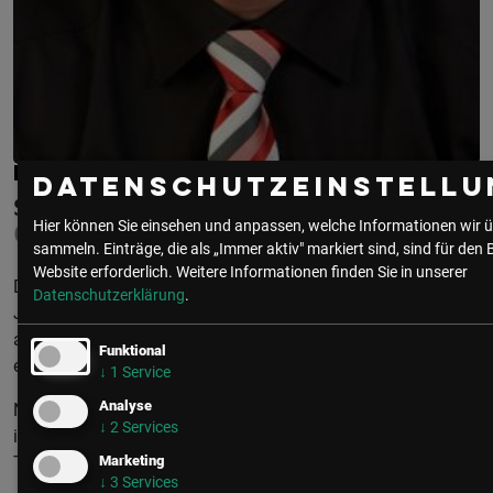
HARALD BUZANICH
Datenschutzeinstellu
SPP HANDELSGES. M.B.H.
Hier können Sie einsehen und anpassen, welche Informationen wir ü
CORPORATE SALES MANAGER
sammeln. Einträge, die als „Immer aktiv" markiert sind, sind für den 
Website erforderlich.
Weitere Informationen finden Sie in unserer
Der IT-Werdegang von Herrn Buzanich begann bereits im
Datenschutzerklärung
.
Jahr 2002, seit 2020 bringt er seine gesamte IT-Erfahrung
als Corporate Sales Manager bei SPP Handelsges.m.b.H.
Funktional
ein.
↓
1
Service
Analyse
Neben allen IT-Security Bereichen steht vor allem das OT /
↓
2
Services
iOT Thema stark im Vordergrund seiner bisherigen
Tätigkeiten
Marketing
↓
3
Services