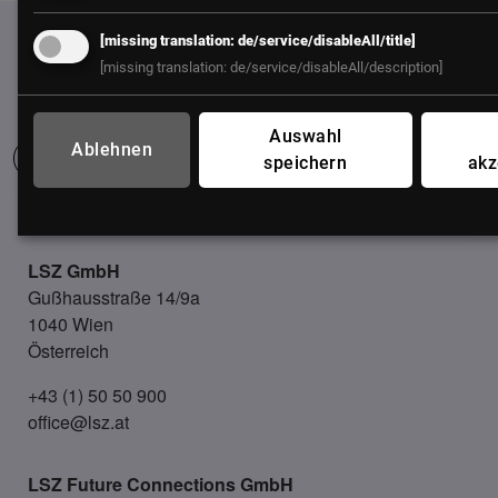
[missing translation: de/service/disableAll/title]
[missing translation: de/service/disableAll/description]
Auswahl
Ablehnen
speichern
akz
UNSER BÜRO
LSZ GmbH
Gußhausstraße 14/9a
1040 Wien
Österreich
+43 (1) 50 50 900
office@lsz.at
LSZ Future Connections
GmbH