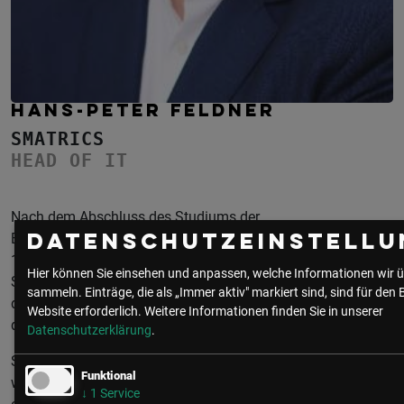
HANS-PETER FELDNER
SMATRICS
HEAD OF IT
Nach dem Abschluss des Studiums der
Betriebswirtschaftslehre an der Universität Graz im Jahr
Datenschutzeinstellu
1999 begann er seine berufliche Laufbahn als IT-Berater.
Hier können Sie einsehen und anpassen, welche Informationen wir ü
Seine mittlerweile mehr als 25-jährige Berufserfahrung in
sammeln. Einträge, die als „Immer aktiv" markiert sind, sind für den 
der IT ist geprägt von Führungsrollen im IT-Management, in
Website erforderlich.
Weitere Informationen finden Sie in unserer
der Digitalisierung sowie im Projektmanagement.
Datenschutzerklärung
.
Seit Ende 2024 leitet Hans-Peter die IT bei SMATRICS. Zuvor
Funktional
war er Leiter IT & Digitalisierung bei der IW Group GmbH, wo
↓
1
Service