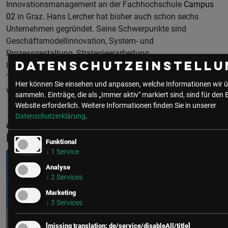
Innovationsmanagement an der Fachhochschule
Campus
02
in Graz. Hans Lercher hat bisher auch schon sechs
Unternehmen gegründet. Seine Schwerpunkte sind
Geschäftsmodellinnovation, System- und
Prozessgestaltung, Strategieerarbeitung,
Datenschutzeinstellu
Innovationsgenerierung, Coaching für Führungskräfte und
Trainings. Darüber hinaus ist er als Innovation Partner für
Hier können Sie einsehen und anpassen, welche Informationen wir ü
weXelerate tätig.
sammeln. Einträge, die als „Immer aktiv" markiert sind, sind für den 
Website erforderlich.
Weitere Informationen finden Sie in unserer
Datenschutzerklärung
.
Aktuelle & Vergangene Events mit Hans
Lercher
Funktional
↓
1
Service
Analyse
↓
2
Services
Marketing
↓
3
Services
[missing translation: de/service/disableAll/title]