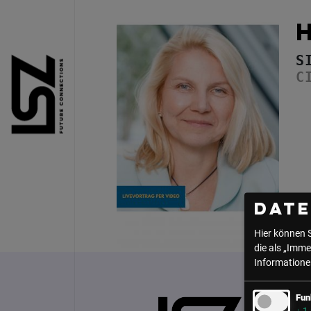
Direkt zum Inhalt
S
C
Dat
Hier können 
die als „Imme
Informationen
Fun