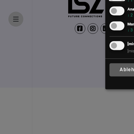
↓
1
Ana
↓
2
Mar
↓
3
[mi
[mi
Able