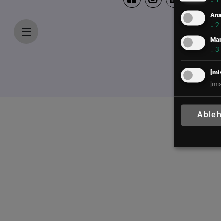
↓
1
Ana
↓
2
Mar
↓
3
[mi
[mi
Able