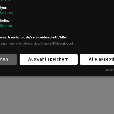
Service
Österreich
Salvatorplatz 3
80333 München
lyse
+43 (1) 50 50 900
Services
Deutschland
office@lsz.at
keting
+49 160 90213197
Services
office@futureconnections.de
ssing translation: de/service/disableAll/title]
ssing translation: de/service/disableAll/description]
hnen
Auswahl speichern
Alle akzept
Realis