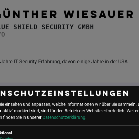
GÜNTHER WIESAUER
LUE SHIELD SECURITY GMBH
VO
Jahre IT Security Erfahrung, davon einige Jahre in der USA
enschutzeinstellungen
Sie einsehen und anpassen, welche Informationen wir über Sie sammeln. 
UNSER BÜRO
r aktiv" markiert sind, sind für den Betrieb der Website erforderlich.
Weiter
 finden Sie in unserer
Datenschutzerklärung
.
LSZ GmbH
LSZ Future Connections
Gußhausstraße 14/9a
GmbH
1040 Wien
Mindspace Salvatorplatz,
ktional