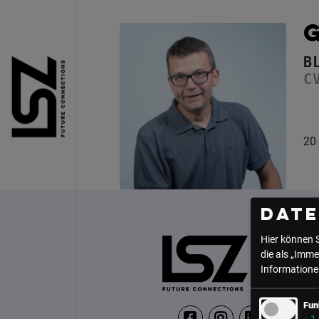
Direkt zum Inhalt
B
C
20 
Dat
Hier können 
die als „Imme
Informationen
Fun