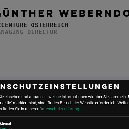
GÜNTHER WEBERND
CCENTURE ÖSTERREICH
ANAGING DIRECTOR
enschutzeinstellungen
Sie einsehen und anpassen, welche Informationen wir über Sie sammeln. 
UNSER BÜRO
r aktiv" markiert sind, sind für den Betrieb der Website erforderlich.
Weiter
 finden Sie in unserer
Datenschutzerklärung
.
LSZ GmbH
LSZ Future Connections
Gußhausstraße 14/9a
GmbH
1040 Wien
Mindspace Salvatorplatz,
ktional