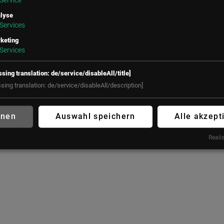
Service
Österreich
Salvatorplatz 3
80333 München
lyse
+43 (1) 50 50 900
Services
Deutschland
office@lsz.at
keting
+49 160 90213197
Services
office@futureconnections.de
ssing translation: de/service/disableAll/title]
ssing translation: de/service/disableAll/description]
hnen
Auswahl speichern
Alle akzept
Realis