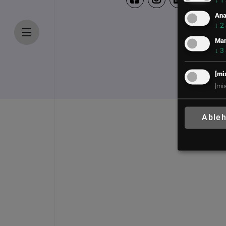
↓
1
Ana
↓
2
Mar
↓
3
[mi
[mi
Able