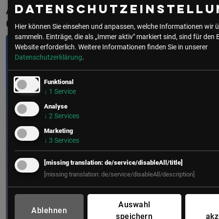
Aktuelle & Vergangene Events mit
Datenschutzeinstellu
Gerhard Ulrichshofer
Hier können Sie einsehen und anpassen, welche Informationen wir ü
sammeln. Einträge, die als „Immer aktiv" markiert sind, sind für den 
Website erforderlich.
Weitere Informationen finden Sie in unserer
Datenschutzerklärung
.
Funktional
↓
1
Service
Analyse
↓
2
Services
Marketing
↓
3
Services
[missing translation: de/service/disableAll/title]
[missing translation: de/service/disableAll/description]
Auswahl
Ablehnen
speichern
akz