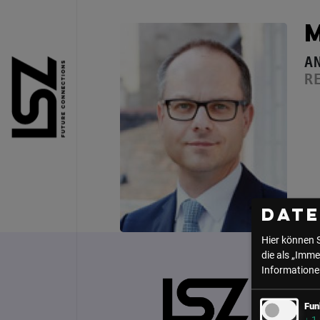
Direkt zum Inhalt
A
R
Dat
Hier können 
die als „Imme
Informationen
Fun