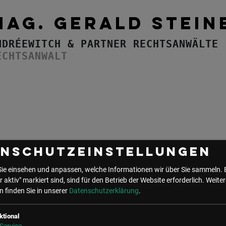
MAG. GERALD STEIN
NDRÉEWITCH & PARTNER RECHTSANWÄLTE
ECHTSANWALT
enschutzeinstellungen
Sie einsehen und anpassen, welche Informationen wir über Sie sammeln. 
r aktiv" markiert sind, sind für den Betrieb der Website erforderlich.
Weiter
 finden Sie in unserer
Datenschutzerklärung
.
UNSER BÜRO
ktional
LSZ GmbH
LSZ Future Connections