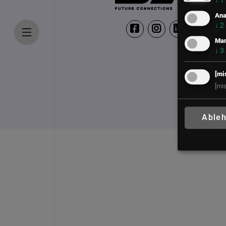
↓
1
Ana
↓
2
Mar
↓
3
[mi
[mi
Able