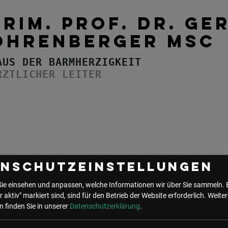
PRIM. PROF. DR. GE
OHRENBERGER MSC
AUS DER BARMHERZIGKEIT
RZTLICHER LEITER
enschutzeinstellungen
e Events mit Gerald Ohrenberger
Sie einsehen und anpassen, welche Informationen wir über Sie sammeln. 
r aktiv" markiert sind, sind für den Betrieb der Website erforderlich.
Weiter
 finden Sie in unserer
Datenschutzerklärung
.