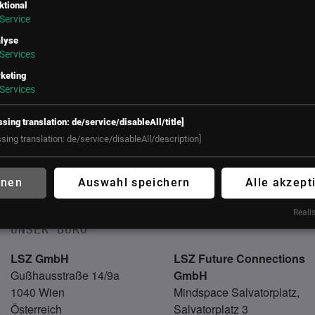
ktional
Service
lyse
Services
keting
Services
ssing translation: de/service/disableAll/title]
ssing translation: de/service/disableAll/description]
ss – Die interprofessionelle Platt
hnen
Auswahl speichern
Alle akzept
ce Resort, Stegersbach
Realis
UNSER BÜRO
LSZ GmbH
LSZ Future Connections
Gußhausstraße 14/9a
GmbH
1040 Wien
Mindspace Salvatorplatz,
Österreich
Salvatorplatz 3