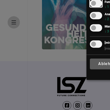
Fun
↓
1
Ana
↓
2
Mar
↓
3
[mi
[mi
LSZ Gesundheitskongre
22. – 23. Juni 2027
Able
Falkensteiner Balan