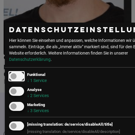
Datenschutzeinstellu
Hier können Sie einsehen und anpassen, welche Informationen wir ü
sammeln. Einträge, die als „Immer aktiv" markiert sind, sind für den 
Website erforderlich.
Weitere Informationen finden Sie in unserer
GEORG ZIPP
Datenschutzerklärung
.
BET-AT-HOME.COM ENTERTAINMENT
GMBH
Funktional
↓
1
Service
LEITER WEB DEVELOPMENT
Analyse
↓
2
Services
Marketing
↓
3
Services
[missing translation: de/service/disableAll/title]
[missing translation: de/service/disableAll/description]