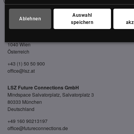
Auswahl
UNSER BÜRO
Ablehnen
speichern
akz
LSZ GmbH
Gußhausstraße 14/9a
1040 Wien
Österreich
+43 (1) 50 50 900
office@lsz.at
LSZ Future Connections
GmbH
Mindspace Salvatorplatz, Salvatorplatz 3
80333 München
Deutschland
+49 160 90213197
office@futureconnections.de