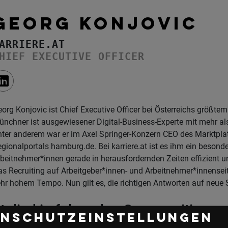
GEORG KONJOVIC
ARRIERE.AT
HIEF EXECUTIVE OFFICER
org Konjovic ist Chief Executive Officer bei Österreichs größtem 
nchner ist ausgewiesener Digital-Business-Experte mit mehr a
ter anderem war er im Axel Springer-Konzern CEO des Marktpla
gionalportals hamburg.de. Bei karriere.at ist es ihm ein beson
beitnehmer*innen gerade in herausfordernden Zeiten effizient
s Recruiting auf Arbeitgeber*innen- und Arbeitnehmer*innenseite 
hr hohem Tempo. Nun gilt es, die richtigen Antworten auf neue S
itglied in folgenden Communities
enschutzeinstellungen