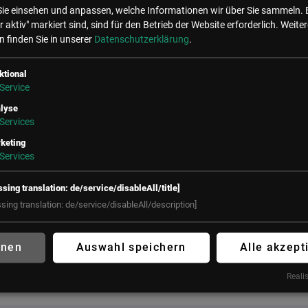
Sie einsehen und anpassen, welche Informationen wir über Sie sammeln. 
r aktiv" markiert sind, sind für den Betrieb der Website erforderlich.
Weiter
 finden Sie in unserer
Datenschutzerklärung
.
e Events mit Georg Konjovic
ktional
Service
lyse
Services
keting
Services
ssing translation: de/service/disableAll/title]
ssing translation: de/service/disableAll/description]
hnen
Auswahl speichern
Alle akzept
T – Westösterreichs HR-Kongres
UTURE OF WORK – der HR-Kongres
Realis
026
2. – 13. Mai 2027