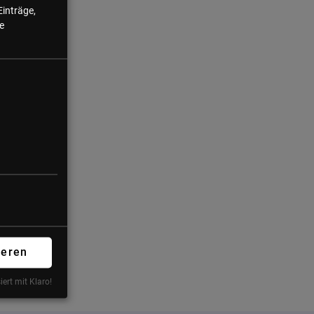
Einträge,
e
ieren
s
s
iert mit Klaro!