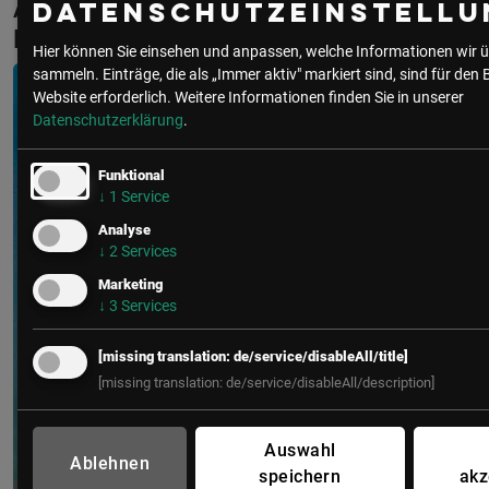
Aktuelle & Vergangene Events mit
Datenschutzeinstellu
Friedrich Orlicek
Hier können Sie einsehen und anpassen, welche Informationen wir ü
sammeln. Einträge, die als „Immer aktiv" markiert sind, sind für den 
Website erforderlich.
Weitere Informationen finden Sie in unserer
Datenschutzerklärung
.
Funktional
↓
1
Service
Analyse
↓
2
Services
Marketing
↓
3
Services
[missing translation: de/service/disableAll/title]
[missing translation: de/service/disableAll/description]
Auswahl
Ablehnen
speichern
akz