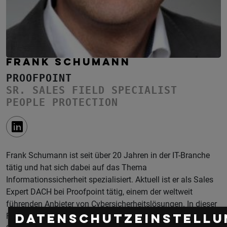
FRANK SCHUMANN
PROOFPOINT
SR. SALES FIELD SPECIALIST
PEOPLE PROTECTION
Frank Schumann ist seit über 20 Jahren in der IT-Branche
tätig und hat sich dabei auf das Thema
Informationssicherheit spezialisiert. Aktuell ist er als Sales
Expert DACH bei Proofpoint tätig, einem der weltweit
führenden Anbieter von Cybersicherheitslösungen. In dieser
Funktion berät er Unternehmen zu Themen wie E-Mail-
Datenschutzeinstellu