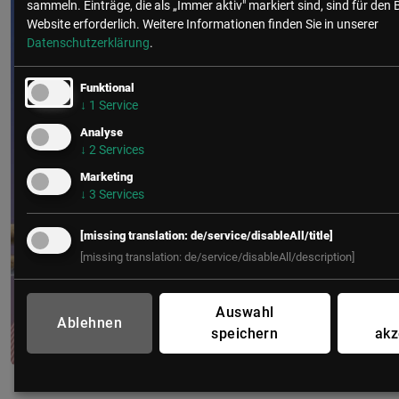
sammeln. Einträge, die als „Immer aktiv" markiert sind, sind für den 
Website erforderlich.
Weitere Informationen finden Sie in unserer
Datenschutzerklärung
.
Funktional
↓
1
Service
Analyse
↓
2
Services
Marketing
↓
3
Services
[missing translation: de/service/disableAll/title]
[missing translation: de/service/disableAll/description]
Auswahl
Ablehnen
speichern
akz
IT Leaders Experience