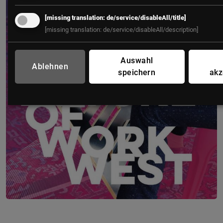
[missing translation: de/service/disableAll/title]
[missing translation: de/service/disableAll/description]
Auswahl
Ablehnen
speichern
akz
FUTURE OF WORK WEST – Westösterreich
22. – 23. September 2026