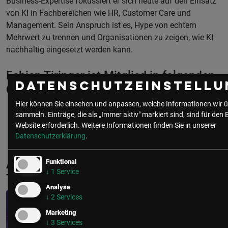
Business-Expertise fokussiert er sich heute auf den Einsatz
von KI in Fachbereichen wie HR, Customer Care und
Management. Sein Anspruch ist es, Hype von echtem
Mehrwert zu trennen und Organisationen zu zeigen, wie KI
nachhaltig eingesetzt werden kann.
Fabian Tiringer ist Mitglied in folgenden
Datenschutzeinstellu
Communities
Hier können Sie einsehen und anpassen, welche Informationen wir ü
sammeln. Einträge, die als „Immer aktiv" markiert sind, sind für den 
HR
Website erforderlich.
Weitere Informationen finden Sie in unserer
Datenschutzerklärung
.
Aktuelle & Vergangene Events mit Fabian
Funktional
↓
1
Service
Tiringer
Analyse
↓
2
Services
Marketing
↓
3
Services