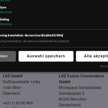
Service
rblick und der langen Erfahrung seine besonderen Stärken. Auß
agele mit Köpfchen“.
lyse
Services
st Mitglied in folgenden Communiti
keting
Services
ssing translation: de/service/disableAll/title]
ssing translation: de/service/disableAll/description]
hnen
Auswahl speichern
Alle akzept
UNSER BÜRO
Realis
LSZ GmbH
LSZ Future Connections
Gußhausstraße 14/9a
GmbH
1040 Wien
Mindspace Salvatorplatz,
Österreich
Salvatorplatz 3
80333 München
+43 (1) 50 50 900
Deutschland