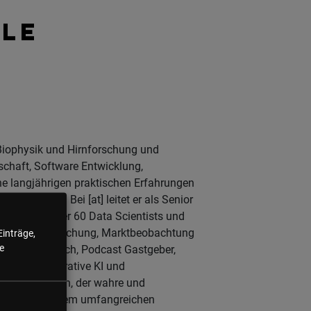
ELE
 Biophysik und Hirnforschung und
schaft, Software Entwicklung,
ine langjährigen praktischen Erfahrungen
r Systeme. Bei [at] leitet er als Senior
r fachlich über 60 Data Scientists und
nnovation, Forschung, Marktbeobachtung
Einträge,
e
 Berater, Coach, Podcast Gastgeber,
ysteme, generative KI und
von Synergien, der wahre und
ind neben seinem umfangreichen