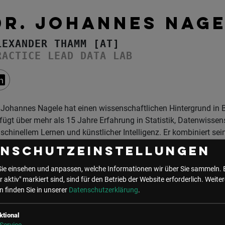
DR. JOHANNES NAG
LEXANDER THAMM [AT]
RACTICE LEAD DATA LAB
 Johannes Nagele hat einen wissenschaftlichen Hintergrund in
fügt über mehr als 15 Jahre Erfahrung in Statistik, Datenwissen
chinellem Lernen und künstlicher Intelligenz. Er kombiniert se
 konzeptionellen Ansätzen zur Analyse und Modellierung komplexe
enschutzeinstellungen
nciple AI Researcher & Consultant das Data Lab. Damit betreut e
n schlagkräftiges KI-Expertenteam. Seine Aufgaben umfassen I
Sie einsehen und anpassen, welche Informationen wir über Sie sammeln. 
r aktiv" markiert sind, sind für den Betrieb der Website erforderlich.
Weiter
r auch konkrete Umsetzung von Kundenprojekten. Er arbeitet als
 finden Sie in unserer
Datenschutzerklärung
.
tor und Keynotespeaker. Seine Fokusthemen sind Multiagentens
überwachtes lernen. Unkonventionelle Lösungen, das Aufspüren 
ktional
chhaltige Business Value und das Übertragen von Konzepten s