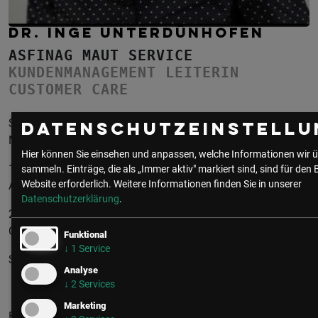
DR. INGE UNTERDÜNHOFEN
ASFINAG MAUT SERVICE
KUNDENMANAGEMENT LEITERIN
CUSTOMER CARE
Studium der Handelswissenschaften an der WU Wien,
Datenschutzeinstellu
Montpellier und Buenos Aires
Hier können Sie einsehen und anpassen, welche Informationen wir ü
1997-2004: IBM Österreich – Sales Representative Key
sammeln. Einträge, die als „Immer aktiv" markiert sind, sind für den 
Website erforderlich.
Weitere Informationen finden Sie in unserer
Account
Datenschutzerklärung
.
2005-2010: IBM Slowakei – Manager International Service
Centre
Funktional
↓
1
Service
Seit 2011: ASFINAG – Leiterin Customer Care
Analyse
↓
2
Services
Marketing
Foto: © Asfinag