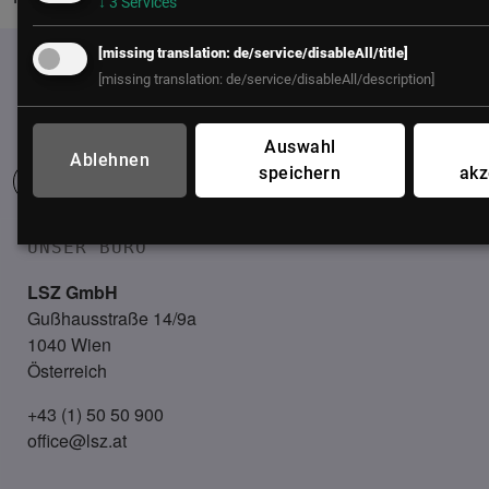
↓
3
Services
[missing translation: de/service/disableAll/title]
[missing translation: de/service/disableAll/description]
Auswahl
Ablehnen
speichern
akz
UNSER BÜRO
LSZ GmbH
Gußhausstraße 14/9a
1040 Wien
Österreich
+43 (1) 50 50 900
office@lsz.at