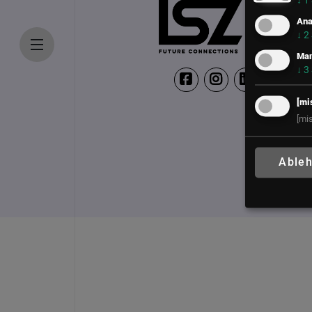
↓
1
Ana
↓
2
Mar
↓
3
[mi
[mi
Able