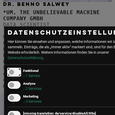
DR. BENNO SALWEY
*UM, THE UNBELIEVABLE MACHINE
COMPANY GMBH
DATA SCIENTIST
Datenschutzeinstellu
Ich bin studierter Physiker mit Promotion in
Hier können Sie einsehen und anpassen, welche Informationen wir ü
Quantenkryptographie. Nach tiefgründigen Studium der
sammeln. Einträge, die als „Immer aktiv" markiert sind, sind für den 
Informationstheorie beschloss ich nach der Promotion den
Website erforderlich.
Weitere Informationen finden Sie in unserer
Elfenbeinturm der Forschung zu verlassen und Information
Datenschutzerklärung
.
in freier Wildbahn zu bearbeiten. Ich arbeite als Data
Scientist mit Algorithmen aus den “klassischen” Bereichen
Funktional
des Maschinellen Lernens, Text- und Bildbearbeitung,
↓
1
Service
schreibe produktionsreife Software und berate Kunden im
Analyse
Bereich Datenmanagement.
↓
2
Services
Marketing
↓
3
Services
[missing translation: de/service/disableAll/title]