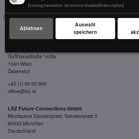
[missing translation: de/service/disableAll/description]
Auswahl
Ablehnen
speichern
akz
UNSER BÜRO
LSZ GmbH
Gußhausstraße 14/9a
1040 Wien
Österreich
+43 (1) 50 50 900
office@lsz.at
LSZ Future Connections
GmbH
Mindspace Salvatorplatz, Salvatorplatz 3
80333 München
Deutschland