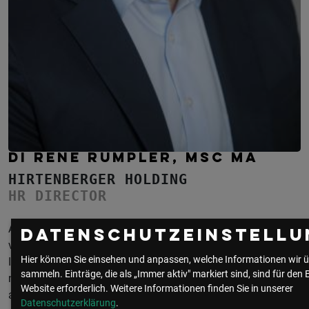
DI RENE RUMPLER, MSC MA
HIRTENBERGER HOLDING
HR DIRECTOR
Als HR-Quereinsteiger wechselte der gelernte Techniker nach
Datenschutzeinstellu
vielen Jahren und unterschiedlichen Rollen bei Triumph
Hier können Sie einsehen und anpassen, welche Informationen wir ü
International in die Hirtenberger Gruppe. Bei Triumph wurde
sammeln. Einträge, die als „Immer aktiv" markiert sind, sind für den 
nach zwei abgeschlossenen Lehren im technischen Bereich,
Website erforderlich.
Weitere Informationen finden Sie in unserer
auch nebenberuflich das Wirtschaftsingenieursstudium
Datenschutzerklärung
.