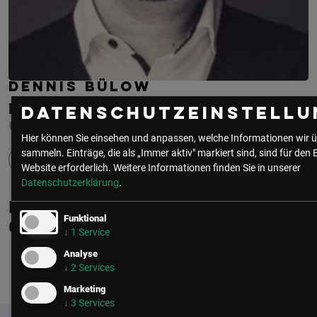
DENNIS BÜLOW
BOFROST*
Datenschutzeinstellu
CIO
Hier können Sie einsehen und anpassen, welche Informationen wir ü
sammeln. Einträge, die als „Immer aktiv" markiert sind, sind für den 
Website erforderlich.
Weitere Informationen finden Sie in unserer
Datenschutzerklärung
.
Dennis Bülow ist Mitglied in folgenden
Funktional
Communities
↓
1
Service
Analyse
↓
2
Services
CIO | IT
Marketing
↓
3
Services