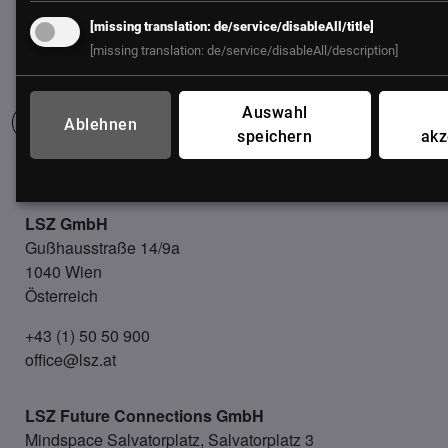
[missing translation: de/service/disableAll/title]
[missing translation: de/service/disableAll/description]
Auswahl
Ablehnen
speichern
akz
UNSER BÜRO
LSZ GmbH
Gußhausstraße 14/9a
1040 Wien
Österreich
+43 (1) 50 50 900
office@lsz.at
LSZ Future Connections
GmbH
Mindspace Salvatorplatz, Salvatorplatz 3