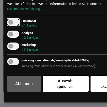
Website erforderlich.
Weitere Informationen finden Sie in unserer
Datenschutzerklärung
.
Funktional
↓
1
Service
Analyse
↓
2
Services
Marketing
↓
3
Services
[missing translation: de/service/disableAll/title]
[missing translation: de/service/disableAll/description]
Auswahl
Ablehnen
speichern
akz
FUTURE OF WORK – der HR-Kongress
12. – 13. Mai 2027