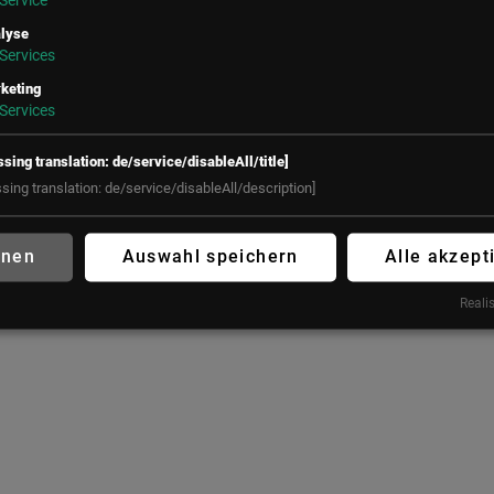
Service
Österreich
Salvatorplatz 3
80333 München
lyse
+43 (1) 50 50 900
Services
Deutschland
office@lsz.at
keting
+49 160 90213197
Services
office@futureconnections.de
ssing translation: de/service/disableAll/title]
ssing translation: de/service/disableAll/description]
hnen
Auswahl speichern
Alle akzept
Realis