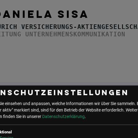
DANIELA SISA
ÜRICH VERSICHERUNGS-AKTIENGESELLSCH
EITUNG UNTERNEHMENSKOMMUNIKATION
enschutzeinstellungen
Sie einsehen und anpassen, welche Informationen wir über Sie sammeln. 
UNSER BÜRO
r aktiv" markiert sind, sind für den Betrieb der Website erforderlich.
Weiter
 finden Sie in unserer
Datenschutzerklärung
.
LSZ GmbH
LSZ Future Connections
Gußhausstraße 14/9a
GmbH
1040 Wien
Mindspace Salvatorplatz,
ktional