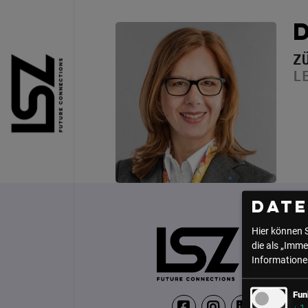
Direkt zum Inhalt
Z
L
Dat
Hier können 
die als „Imme
Informationen
Fun