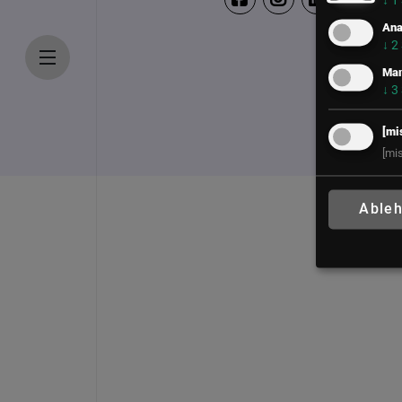
↓
1
Ana
↓
2
Mar
↓
3
[mi
[mi
Able