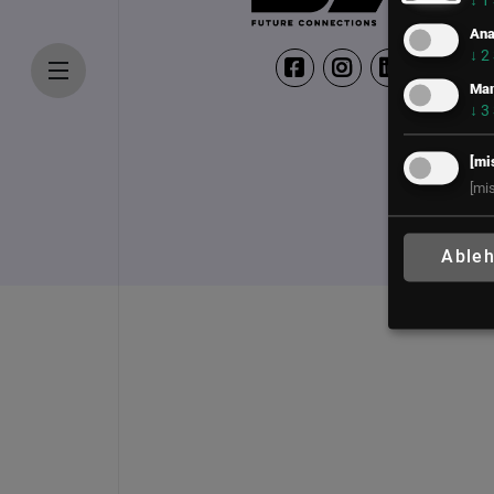
↓
1
Ana
↓
2
Mar
↓
3
[mi
[mi
Able