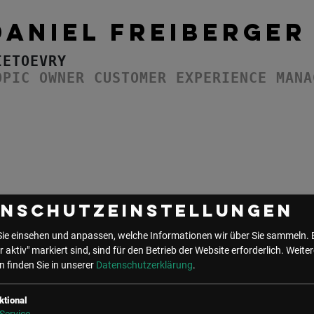
DANIEL FREIBERGER
IETOEVRY
OPIC OWNER CUSTOMER EXPERIENCE MANA
enschutzeinstellungen
Sie einsehen und anpassen, welche Informationen wir über Sie sammeln. 
r aktiv" markiert sind, sind für den Betrieb der Website erforderlich.
Weiter
 finden Sie in unserer
Datenschutzerklärung
.
UNSER BÜRO
ktional
LSZ GmbH
LSZ Future Connections