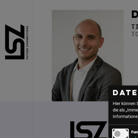
Direkt zum Inhalt
T
T
Dat
Hier können 
die als „Imme
Informationen
Fun