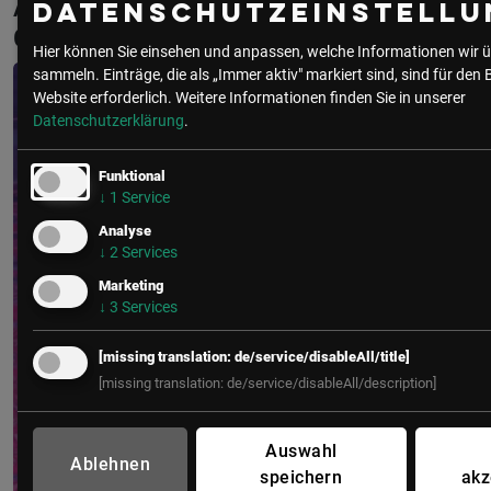
Aktuelle & Vergangene Events mit
Datenschutzeinstellu
Claudia Christina Kitz
Hier können Sie einsehen und anpassen, welche Informationen wir ü
sammeln. Einträge, die als „Immer aktiv" markiert sind, sind für den 
Website erforderlich.
Weitere Informationen finden Sie in unserer
Datenschutzerklärung
.
Funktional
↓
1
Service
Analyse
↓
2
Services
Marketing
↓
3
Services
[missing translation: de/service/disableAll/title]
[missing translation: de/service/disableAll/description]
Auswahl
Ablehnen
speichern
akz