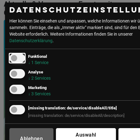
Aktuelle & Vergangene Events mit
Datenschutzeinstellu
Christoph Glöckel
Hier können Sie einsehen und anpassen, welche Informationen wir ü
sammeln. Einträge, die als „Immer aktiv" markiert sind, sind für den 
Website erforderlich.
Weitere Informationen finden Sie in unserer
Datenschutzerklärung
.
Funktional
↓
1
Service
Analyse
↓
2
Services
Marketing
↓
3
Services
[missing translation: de/service/disableAll/title]
[missing translation: de/service/disableAll/description]
Auswahl
Ablehnen