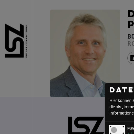
Direkt zum Inhalt
B
R
Dat
Hier können 
die als „Imme
Informationen
Fun