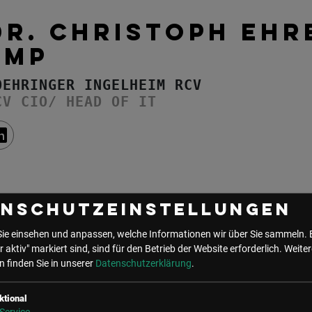
DR. CHRISTOPH EHR
PMP
OEHRINGER INGELHEIM RCV
CV CIO/ HEAD OF IT
enschutzeinstellungen
Sie einsehen und anpassen, welche Informationen wir über Sie sammeln. 
r aktiv" markiert sind, sind für den Betrieb der Website erforderlich.
Weiter
 finden Sie in unserer
Datenschutzerklärung
.
UNSER BÜRO
ktional
LSZ GmbH
LSZ Future Connections