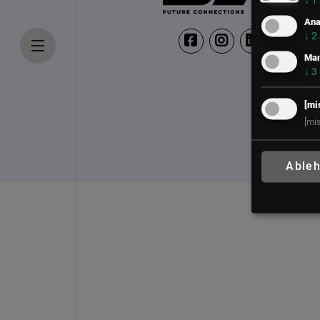
↓
1
Ana
↓
2
Mar
↓
3
[mi
[mi
Able