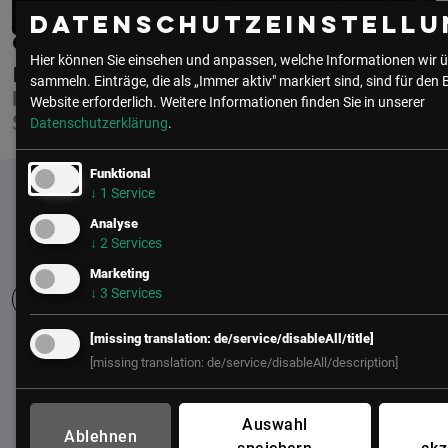
Datenschutzeinstellu
CHRISTOF PETER, BSC.
Hier können Sie einsehen und anpassen, welche Informationen wir ü
LKA WIEN - KRIMINALPRÄVENTION
sammeln. Einträge, die als „Immer aktiv" markiert sind, sind für den 
BEZIRKSINSPEKTOR, DIGITALE
Website erforderlich.
Weitere Informationen finden Sie in unserer
SICHERHEIT
Datenschutzerklärung
.
Funktional
↓
1
Service
Analyse
↓
2
Services
Marketing
↓
3
Services
[missing translation: de/service/disableAll/title]
UNSER BÜRO
[missing translation: de/service/disableAll/description]
LSZ GmbH
Gußhausstraße 14/9a
Auswahl
Ablehnen