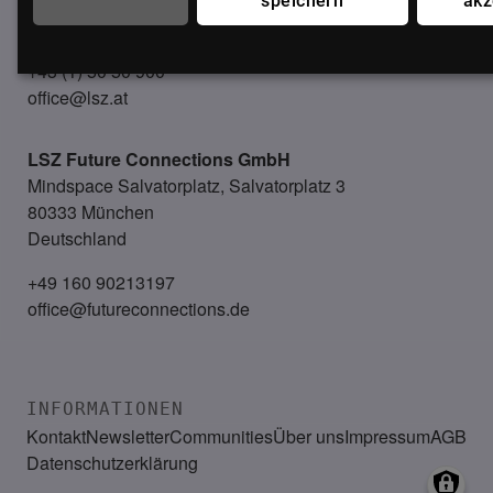
1040 Wien
speichern
akz
Österreich
+43 (1) 50 50 900
office@lsz.at
LSZ Future Connections
GmbH
Mindspace Salvatorplatz, Salvatorplatz 3
80333 München
Deutschland
+49 160 90213197
office@futureconnections.de
INFORMATIONEN
Kontakt
Newsletter
Communities
Über uns
Impressum
AGB
Datenschutzerklärung