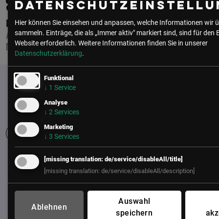
Datenschutzeinstellu
CHRISTIAN STEINBAUER
BUREAU VAN DIJK
Hier können Sie einsehen und anpassen, welche Informationen wir ü
sammeln. Einträge, die als „Immer aktiv" markiert sind, sind für den 
ASSOCIATE DIRECTOR - SALES
Website erforderlich.
Weitere Informationen finden Sie in unserer
MANAGER
Datenschutzerklärung
.
Funktional
↓
1
Service
Analyse
↓
2
Services
Marketing
↓
3
Services
[missing translation: de/service/disableAll/title]
UNSER BÜRO
[missing translation: de/service/disableAll/description]
LSZ GmbH
Gußhausstraße 14/9a
Auswahl
1040 Wien
Ablehnen
speichern
akz
Österreich