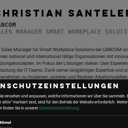
CHRISTIAN SANTELE
ANCOM
ALES MANAGER SMART WORKPLACE SOLUTI
 Sales Manager für Smart Workplace Solutions bei CANCOM unters
ren national und international tätige Organisationen mit innova
tzungskonzepten. Im Fokus der Lösungen stehen: User Experien
lastung der IT-Teams. Dank seiner langjährigen Expertise und a
ernehmen zu modernen, sicheren und flexiblen Arbeitsmodellen
enschutzeinstellungen
Sie einsehen und anpassen, welche Informationen wir über Sie sammeln. 
r aktiv" markiert sind, sind für den Betrieb der Website erforderlich.
Weiter
 finden Sie in unserer
Datenschutzerklärung
.
UNSER BÜRO
ktional
LSZ GmbH
LSZ Future Connections