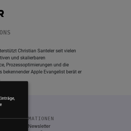
R
ONS
tützt Christian Santeler seit vielen
tiven und skalierbaren
ce, Prozessoptimierungen und die
ls bekennender Apple Evangelist berät er
.
Einträge,
e
INFORMATIONEN
Kontakt
Newsletter