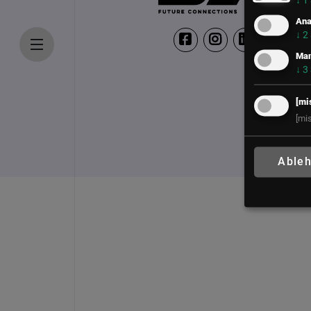
↓
1
Ana
↓
2
Mar
↓
3
[mi
[mi
Able