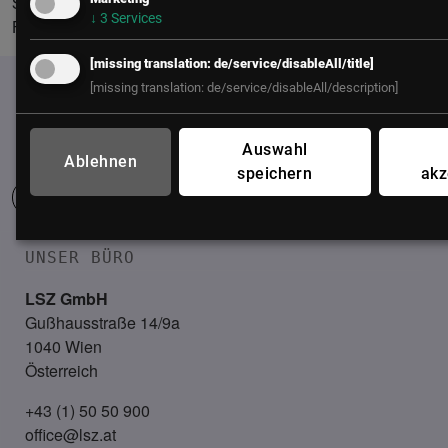
Services sowie die Umsetzung mehrstufiger
↓
3
Services
Fördermittelverfahren.
[missing translation: de/service/disableAll/title]
[missing translation: de/service/disableAll/description]
Auswahl
Ablehnen
speichern
akz
UNSER BÜRO
LSZ GmbH
Gußhausstraße 14/9a
1040 Wien
Österreich
+43 (1) 50 50 900
office@lsz.at