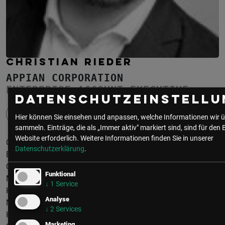
CHRISTIAN RIEDER
APPIAN CORPORATION
ENTERPRISE ACCOUNT EXECUTIVE
Datenschutzeinstellu
Hier können Sie einsehen und anpassen, welche Informationen wir ü
sammeln. Einträge, die als „Immer aktiv" markiert sind, sind für den 
Website erforderlich.
Weitere Informationen finden Sie in unserer
Christian hat mehr als 10 Jahre Berufserfahrung im Bereich
Datenschutzerklärung
.
Enterprise Software Sales in den Bereichen Know Your
Customer, Planung, LowCode und Business Process
Funktional
Management. Seit 2020 arbeitet er mit einem Fokus auf
↓
1
Service
Kunden aus der öffentlichen Verwaltung und den Vereinten
Analyse
Nationen bei Appian. Die wesentlichen Themen seiner
↓
2
Services
Kunden sind derzeit End-to-End Digitalisierung von Bürger-
Marketing