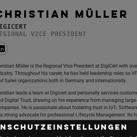
CHRISTIAN MÜLLER
IGICERT
EGIONAL VICE PRESIDENT
ristian Müller is the Regional Vice President at DigiCert with ove
dustry. Throughout his career, he has held leadership roles as V
d Sales organizations both in Germany and internationally.
ristian leads a team at Digicert and personally services customer
d Digital Trust, drawing on his experience from managing large
mpanies. He is passionate about fostering trust in IoT-, Soft
 a strong advocate for professional Lifecycle Management. Its 
ansparent communication about the opportunities, risks and lim
enschutzeinstellungen
 their way to optimizing their cybersecurity.