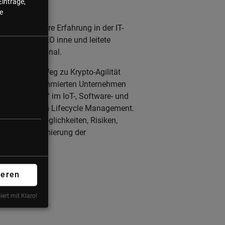
Einträge,
----
e
gt über 30 Jahre Erfahrung in der IT-
irektor und CEO inne und leitete
uch international.
en auf ihrem Weg zu Krypto-Agilität
jekten bei renommierten Unternehmen
 „Digital Trust“ im IoT-, Software- und
professionellem Lifecycle Management.
 über die Möglichkeiten, Risiken,
Weg zur Optimierung der
ieren
iert mit Klaro!