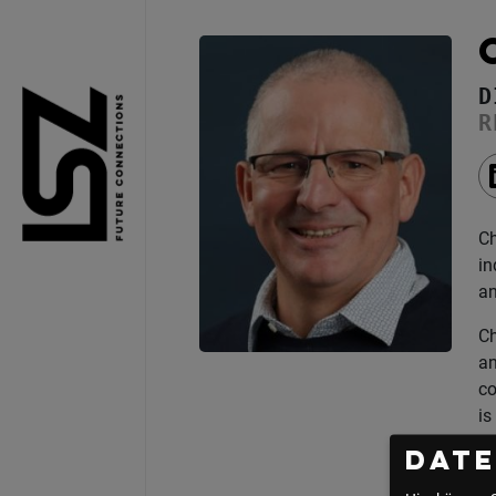
Direkt zum Inhalt
D
R
Ch
in
an
Ch
an
co
is
tr
Dat
on