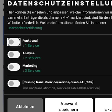
Aktuelle & Vergangene Events mit
Datenschutzeinstellu
Christian Brauneis
Hier können Sie einsehen und anpassen, welche Informationen wir ü
sammeln. Einträge, die als „Immer aktiv" markiert sind, sind für den 
Website erforderlich.
Weitere Informationen finden Sie in unserer
Datenschutzerklärung
.
Funktional
↓
1
Service
Analyse
↓
2
Services
Marketing
↓
3
Services
[missing translation: de/service/disableAll/title]
[missing translation: de/service/disableAll/description]
Auswahl
Ablehnen
speichern
akz