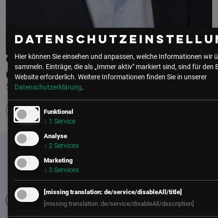
Datenschutzeinstellu
Hier können Sie einsehen und anpassen, welche Informationen wir ü
CHRISTIAN AMON
sammeln. Einträge, die als „Immer aktiv" markiert sind, sind für den 
OMNISSA
Website erforderlich.
Weitere Informationen finden Sie in unserer
SENIOR SOLUTION ARCHITECT
Datenschutzerklärung
.
Funktional
↓
1
Service
Analyse
↓
2
Services
Marketing
↓
3
Services
[missing translation: de/service/disableAll/title]
[missing translation: de/service/disableAll/description]