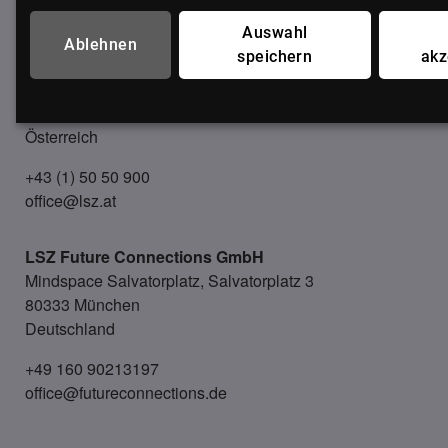
UNSER BÜRO
Auswahl
Ablehnen
speichern
akz
LSZ GmbH
Gußhausstraße 14/9a
1040 Wien
Österreich
+43 (1) 50 50 900
office@lsz.at
LSZ Future Connections
GmbH
Mindspace Salvatorplatz, Salvatorplatz 3
80333 München
Deutschland
+49 160 90213197
office@futureconnections.de