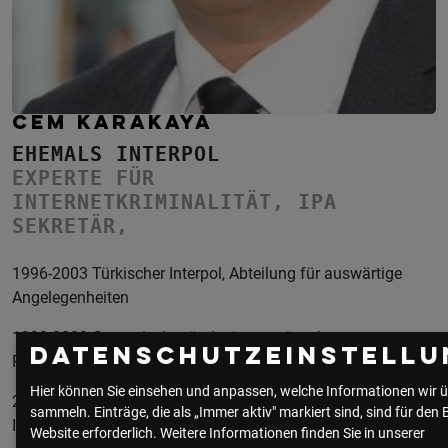
CEM KARAKAYA
EHEMALS INTERPOL
EXPERTE FÜR
INTERNETKRIMINALITÄT, IPA
SEKRETÄR,
1996-2003 Türkischer Interpol, Abteilung für auswärtige
Angelegenheiten
1998-2000 Generalsekretär der internationalen
Datenschutzeinstellu
Polizeivereinigung (IPA), Sektion Türkei
Hier können Sie einsehen und anpassen, welche Informationen wir ü
2003-…… Sachbearbeiter und Referent im Bereich
sammeln. Einträge, die als „Immer aktiv" markiert sind, sind für den 
Internetkriminalität in München
Website erforderlich.
Weitere Informationen finden Sie in unserer