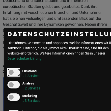
Deutschland und Italien studiert und in mehreren
europäischen Städten gelebt und gearbeitet. Dank ihrer
Erfahrung mit verschiedenen Branchen und Unternehmen
hat sie einen vielseitigen und umfassenden Blick auf die
Geschäftswelt und ihre Dynamiken gewonnen. Neben ihrem
breiten Blick auf die Zukunft beschäftigt sich Carina
Datenschutzeinstellu
Stöttner seit 2018 mit künstlicher Intelligenz und legt den
Fokus dabei auf wirtschaftliche und gesellschaftliche
Hier können Sie einsehen und anpassen, welche Informationen wir ü
Verknüpfungen.
sammeln. Einträge, die als „Immer aktiv" markiert sind, sind für den 
Website erforderlich.
Weitere Informationen finden Sie in unserer
Datenschutzerklärung
.
Aktuelle & Vergangene Events mit Carina
Stöttner
Funktional
↓
1
Service
Analyse
↓
2
Services
Marketing
↓
3
Services