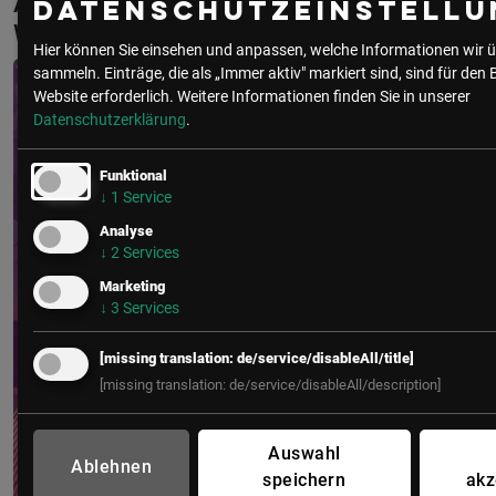
Aktuelle & Vergangene Events mit Birgit
Datenschutzeinstellu
Weber-Wesely
Hier können Sie einsehen und anpassen, welche Informationen wir ü
sammeln. Einträge, die als „Immer aktiv" markiert sind, sind für den 
Website erforderlich.
Weitere Informationen finden Sie in unserer
Datenschutzerklärung
.
Funktional
↓
1
Service
Analyse
↓
2
Services
Marketing
↓
3
Services
[missing translation: de/service/disableAll/title]
[missing translation: de/service/disableAll/description]
Auswahl
Ablehnen
speichern
akz