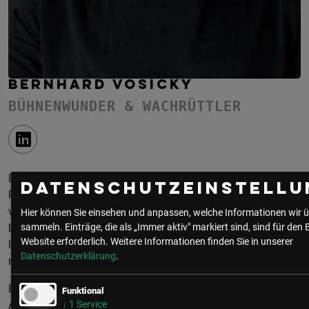
BERNHARD VOSICKY
BÜHNENWUNDER & WACHRÜTTLER
Bernhard Vosicky ist Moderator, Keynote-Speaker und
Datenschutzeinstellu
Podcaster aus Wien. Mehr als zwei Jahrzehnte hat er Wien
via Radio – unter anderem bei ORF Radio Wien – geweckt,
Hier können Sie einsehen und anpassen, welche Informationen wir ü
sammeln. Einträge, die als „Immer aktiv" markiert sind, sind für den 
bevor er entschieden hat, dass der Wecker um 3.30 Uhr
Website erforderlich.
Weitere Informationen finden Sie in unserer
lange genug gewonnen hat und die Bühne ab sofort sein
Datenschutzerklärung
.
natürlicher Lebensraum ist.
Er ist leidenschaftlicher Wachrüttler,
Funktional
↓
1
Service
Aufmerksamkeitsarchitekt und bekennender