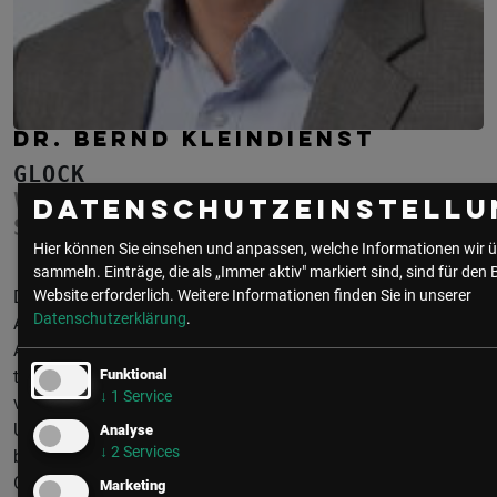
DR. BERND KLEINDIENST
GLOCK
VICE PRESIDENT - CORPORATE
Datenschutzeinstellu
SERVICES, PROKURIST
Hier können Sie einsehen und anpassen, welche Informationen wir ü
sammeln. Einträge, die als „Immer aktiv" markiert sind, sind für den 
Dr. Kleindienst ist mitunter global für Digitalisierung und
Website erforderlich.
Weitere Informationen finden Sie in unserer
Datenschutzerklärung
.
Automation in der GLOCK Gruppe verantwortlich. Seine
Aufgabe ist es in einem Produktionsunternehmen mit sehr
tiefer Wertschöpfung die Digitalisierung kontinuirlich
Funktional
↓
1
Service
voranzutreiben. Er hat in den letzten Jahren mehrere
Unternehmen erfolgreich auf Ihrem Weg der Digitalisierung
Analyse
↓
2
Services
begleitet. Des Weiteren ist er Geschäftsführer und
Gesellschafter des Boutique-Hotels „DAS ZEITWERT“ in der
Marketing