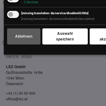
↓
3
Services
Südsteiermark.
[missing translation: de/service/disableAll/title]
[missing translation: de/service/disableAll/description]
Auswahl
Ablehnen
speichern
akz
UNSER BÜRO
LSZ GmbH
Gußhausstraße 14/9a
1040 Wien
Österreich
+43 (1) 50 50 900
office@lsz.at