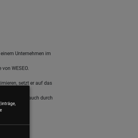
l, einem Unternehmen im
de von WESEO.
mieren, setzt er auf das
achen, sondern auch durch
Einträge,
e
en.
hohen