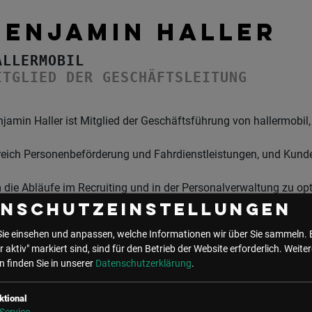
BENJAMIN HALLER
ALLERMOBIL
ITGLIED DER GESCHÄFTSLEITUNG
jamin Haller ist Mitglied der Geschäftsführung von hallermobi
reich Personenbeförderung und Fahrdienstleistungen, und Kun
die Abläufe im Recruiting und in der Personalverwaltung zu opti
enschutzeinstellungen
l flair HR. Damit gelingt es ihm, Prozesse nicht nur zu vereinf
Sie einsehen und anpassen, welche Informationen wir über Sie sammeln. 
r aktiv" markiert sind, sind für den Betrieb der Website erforderlich.
Weiter
 Einsatz von Künstlicher Intelligenz weitgehend zu automatisier
 finden Sie in unserer
Datenschutzerklärung
.
ade in der Fahrdienst-Branche sieht sich hallermobil mit einer 
ktional