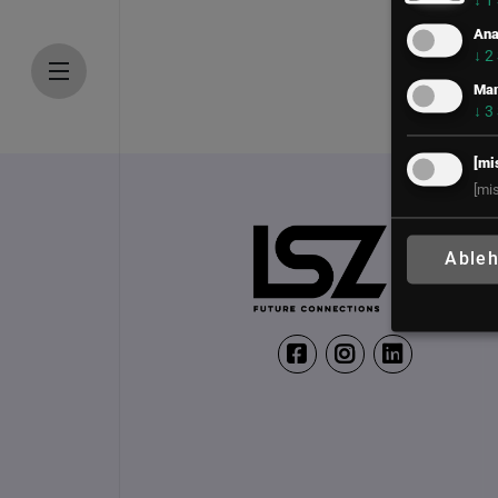
↓
1
Mit
Ana
↓
2
inn
Mar
↓
3
und
[mi
[mi
Able