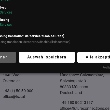
Service
arbeiterfluktuation konfrontiert. Deshalb legt Benjamin Haller g
lyse
Services
ovative digitale Lösungen, die dabei helfen, kontinuierlich neue
keting
Services
 diese langfristig im Unternehmen zu halten.
ssing translation: de/service/disableAll/title]
ssing translation: de/service/disableAll/description]
UNSER BÜRO
hnen
Auswahl speichern
Alle akzept
LSZ GmbH
LSZ Future Connections
Realis
Gußhausstraße 14/9a
GmbH
1040 Wien
Mindspace Salvatorplatz,
Österreich
Salvatorplatz 3
80333 München
+43 (1) 50 50 900
Deutschland
office@lsz.at
+49 160 90213197
office@futureconnections.de